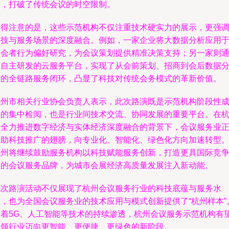
例，打破了传统会议的时空限制。
值得注意的是，这些示范机构不仅注重技术硬实力的展示，更强
科技与服务场景的深度融合。例如，一家企业将大数据分析应用
参会者行为偏好研究，为会议策划提供精准决策支持；另一家则
过自主研发的云服务平台，实现了从会前策划、招商到会后数据
析的全链路服务闭环，凸显了科技对传统会务模式的革新价值。
杭州市相关行业协会负责人表示，此次路演既是示范机构阶段性
果的集中检阅，也是行业间技术交流、协同发展的重要平台。在
州全力推进数字经济与实体经济深度融合的背景下，会议服务业
借助科技推广的翅膀，向专业化、智能化、绿色化方向加速转型
杭州将继续鼓励服务机构以科技赋能服务创新，打造更具国际竞
力的会议服务品牌，为城市会展经济高质量发展注入新动能。
此次路演活动不仅展现了杭州会议服务行业的科技底蕴与服务水
准，也为全国会议服务业的技术应用与模式创新提供了“杭州样本”
随着5G、人工智能等技术的持续渗透，杭州会议服务示范机构有
引领行业迈向更智能、更便捷、更绿色的新阶段。