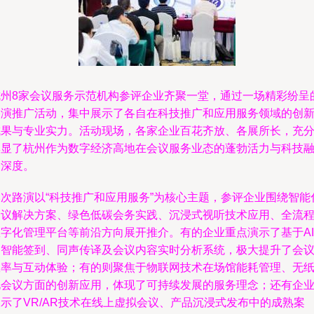
杭州8家会议服务示范机构参评企业齐聚一堂，通过一场精彩纷呈
路演推广活动，集中展示了各自在科技推广和应用服务领域的创
成果与专业实力。活动现场，各家企业百花齐放、各展所长，充
彰显了杭州作为数字经济高地在会议服务业态的蓬勃活力与科技
合深度。
本次路演以“科技推广和应用服务”为核心主题，参评企业围绕智能
会议解决方案、绿色低碳会务实践、沉浸式视听技术应用、全流
数字化管理平台等前沿方向展开推介。有的企业重点演示了基于AI
的智能签到、同声传译及会议内容实时分析系统，极大提升了会
效率与互动体验；有的则聚焦于物联网技术在场馆能耗管理、无
化会议方面的创新应用，体现了可持续发展的服务理念；还有企
示了VR/AR技术在线上虚拟会议、产品沉浸式发布中的成熟案